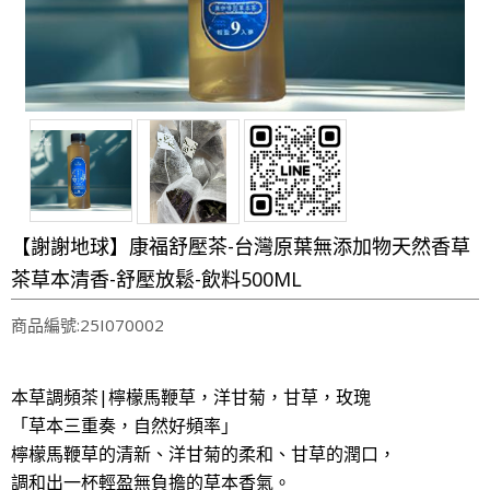
【謝謝地球】康福舒壓茶-台灣原葉無添加物天然香草
茶草本清香-舒壓放鬆-飲料500ML
商品編號:25I070002
本草調頻茶|檸檬馬鞭草，洋甘菊，甘草，玫瑰
「草本三重奏，自然好頻率」
檸檬馬鞭草的清新
、洋甘菊的柔和、甘草的潤口，
調和出一杯輕盈無負擔的草本香氣。