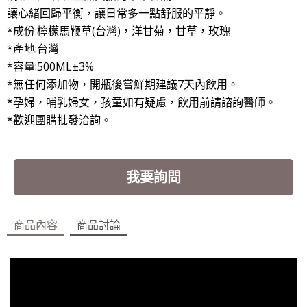
讓心緒回歸平衡，讓日常多一點舒服的平靜。
*
成份:檸檬馬鞭草(台灣)，洋甘菊，甘草，玫瑰
*
產地:台灣
*
容量:500ML
±3%
*無任何添加物，開瓶後嘗鮮期建議7天內飲用。
*孕婦，哺乳婦女，孩童如有疑慮，飲用前請諮詢醫師。
*歡迎團購批發洽詢。
我要詢問
商品內容
商品討論